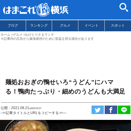
ブログ
ランキング
グルメ
イベント
スポット
ホーム
グルメ
おひとりさまランチ
※記事内の広告から媒体維持のために収益を得る場合があります
麺処おおぎの鴨せいろ“うどん”にハマ
る！鴨肉たっぷり・細めのうどんも大満足
公開：2021.08.21
ಇ2022.02.07
--✄記事タイトルとURLをコピーする-✄—