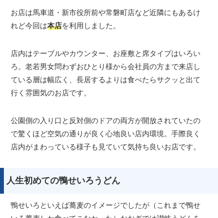
お店は馬車道・新市役所前や常磐町店など近隣にもあるけ
れど今回は
本店
を利用しました。
店内はテーブルやカウンター、お座敷と席タイプはいろい
ろ。老若男女問わずおひとり様から会社員の方まで来店し
ている層は幅広く、長居するよりは食べたらサクッと出て
行く雰囲気のお店です。
公園側の入り口と反対側のドアの両方が開放されていたの
で驚くほど空気の通りが良く心地良い店内環境。手際良く
店内がまわっている様子も見ていて気持ち良いお店です。
人生初めての鴨せいろうどん
鴨せいろといえば蕎麦のイメージでしたが（これまで鴨せ