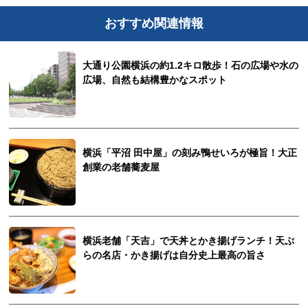
おすすめ関連情報
大通り公園横浜の約1.2キロ散歩！石の広場や水の
広場、自然も結構豊かなスポット
横浜「平沼 田中屋」の刻み鴨せいろが極旨！大正
創業の老舗蕎麦屋
横浜老舗「天吉」で天丼とかき揚げランチ！天ぷ
らの名店・かき揚げは自分史上最高の旨さ