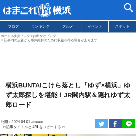
ブログ
ランキング
グルメ
イベント
スポット
ホーム
横浜ブログ
お出かけブログ
※記事内の広告から媒体維持のために収益を得る場合があります
横浜BUNTAIこけら落とし「ゆず×横浜」ゆ
ず太郎探しを堪能！JR関内駅＆隠れゆず太
郎ロード
公開：2024.04.01
ಇ2024.04.03
--✄記事タイトルとURLをコピーする-✄—