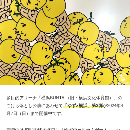
多目的アリーナ「横浜BUNTAI（旧・横浜文化体育館）」の
こけら落とし公演にあわせて
「ゆず×横浜」第3弾
が2024年4
月7日（日）まで開催中です。
期間中はJR関内駅の北口に「
ゆずウェルカムゲート
」、北