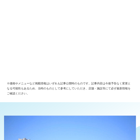
※価格やメニューなど掲載情報はいずれも記事公開時のものです。記事内容は今後予告なく変更と
なる可能性もあるため、当時のものとして参考にしていただき、店舗・施設等にて必ず最新情報を
ご確認ください。