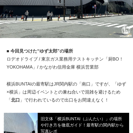
■
今回見つけた“ゆず太郎”の場所
ロデオドライブ / 東京ガス業務用テストキッチン「厨BO！
YOKOHAMA」/ かながわ信用金庫 横浜営業部
横浜BUNTAIの最寄駅はJR関内駅の「南口」ですが、「ゆず
×横浜」は周辺イベントとの兼ね合いで混雑を避けるため
「
北口
」で行われているので出口をお間違えなく！
旧文体「横浜BUNTAI（ぶんたい）」の場所
や行き方を徹底ガイド！最寄駅の関内駅から
写真レポ