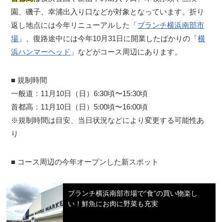
園、磯子、幸浦出入り口などが対象となっています。折り
返し地点には今年リニューアルした「
ブランチ横浜南部市
場
」、復路途中には今年10月31日に開業したばかりの「
横
浜ハンマーヘッド
」などがコース周辺にあります。
■ 規制時間
一般道：11月10日（日）6:30頃〜15:30頃
首都高：11月10日（日）5:00頃〜16:00頃
※規制時間は目安、当日状況などにより変更する可能性あ
り
■ コース周辺の今年オープンした新スポット
ブランチ横浜南部市場で“食”の買い物楽し
い！鮮魚にお肉に野菜も充実