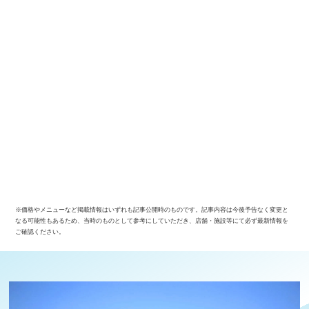
※価格やメニューなど掲載情報はいずれも記事公開時のものです。記事内容は今後予告なく変更と
なる可能性もあるため、当時のものとして参考にしていただき、店舗・施設等にて必ず最新情報を
ご確認ください。