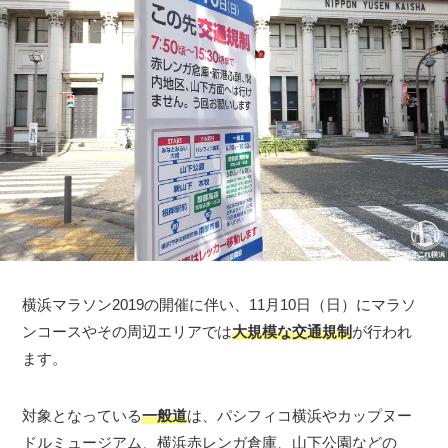
横浜マラソン2019の開催に伴い、11月10日（日）にマラソ
ンコースやその周辺エリアでは
大規模な交通規制
が行われ
ます。
対象となっている
一般道
は、パシフィコ横浜やカップヌー
ドルミュージアム、横浜赤レンガ倉庫、山下公園などの