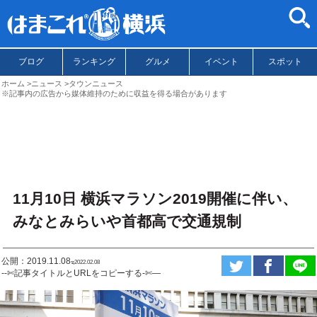
ブログ
ランキング
グルメ
イベント
スポット
ホーム
ニュース
タウンニュース
※記事内の広告から媒体維持のために収益を得る場合があります
11月10日 横浜マラソン2019開催に伴い、
みなとみらいや首都高で交通規制
公開：2019.11.08
ಇ2022.02.08
--✄記事タイトルとURLをコピーする-✄—