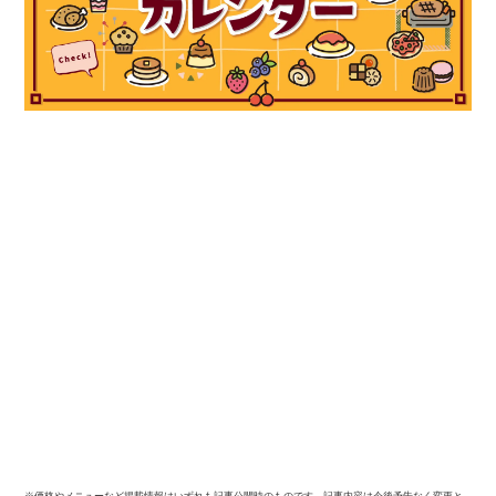
※価格やメニューなど掲載情報はいずれも記事公開時のものです。記事内容は今後予告なく変更と