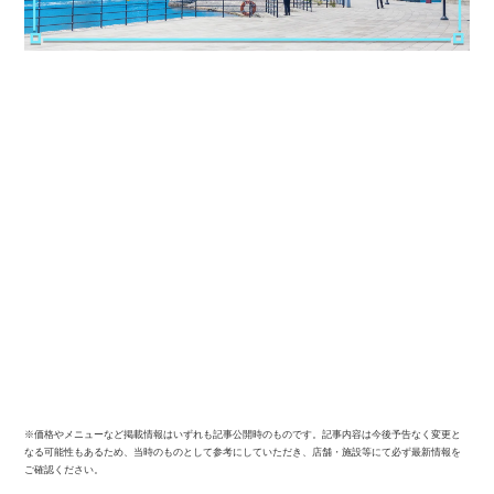
※価格やメニューなど掲載情報はいずれも記事公開時のものです。記事内容は今後予告なく変更と
なる可能性もあるため、当時のものとして参考にしていただき、店舗・施設等にて必ず最新情報を
ご確認ください。