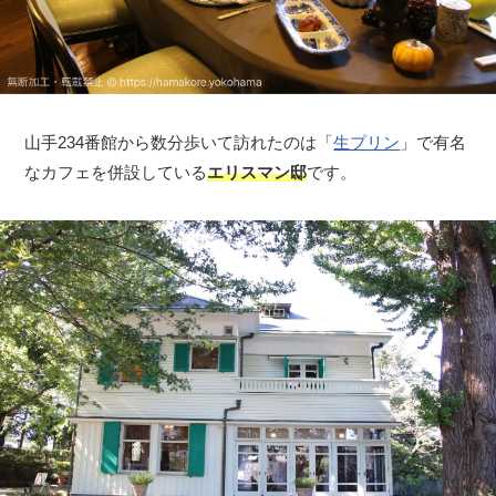
山手234番館から数分歩いて訪れたのは「
生プリン
」で有名
なカフェを併設している
エリスマン邸
です。