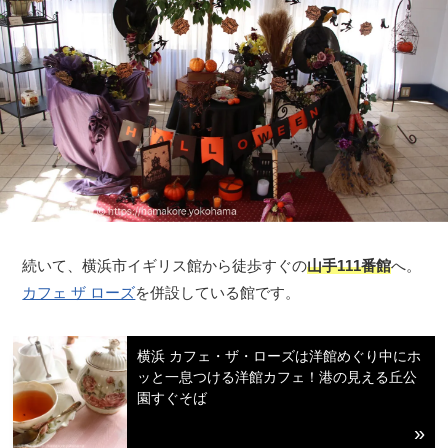
続いて、横浜市イギリス館から徒歩すぐの
山手111番館
へ。
カフェ ザ ローズ
を併設している館です。
横浜 カフェ・ザ・ローズは洋館めぐり中にホ
ッと一息つける洋館カフェ！港の見える丘公
園すぐそば