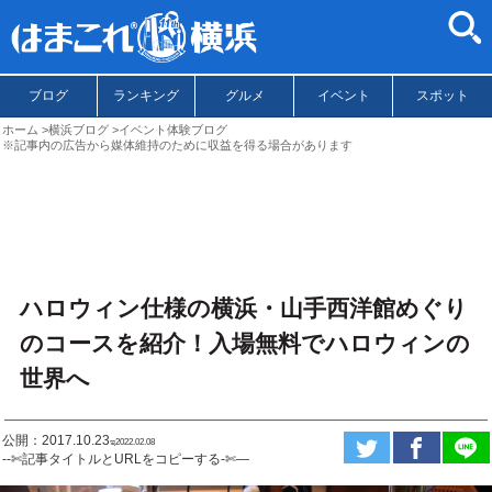
ブログ
ランキング
グルメ
イベント
スポット
ホーム
横浜ブログ
イベント体験ブログ
※記事内の広告から媒体維持のために収益を得る場合があります
ハロウィン仕様の横浜・山手西洋館めぐり
のコースを紹介！入場無料でハロウィンの
世界へ
公開：2017.10.23
ಇ2022.02.08
--✄記事タイトルとURLをコピーする-✄—