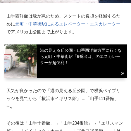
山手西洋館は坂が急のため、スタートの負担を軽減するた
めに
元町・中華街駅にあるエレベーター・エスカレーター
でアメリカ山公園まで上がります。
港の見える丘公園・山手西洋館方面に行くな
ら元町・中華街駅「6番出口」のエスカレー
ターが超便利！
天気が良かったので「港の見える丘公園」で横浜ベイブリ
ッジを見てから「横浜市イギリス館」→「山手111番館」
へ。
その後は「山手十番館」→「山手234番館」→「エリスマン
邸」→「ベイリック・ホール」→「ブラフ18番館」→「外