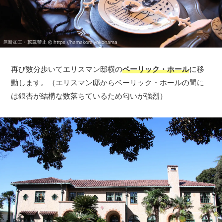
再び数分歩いてエリスマン邸横の
ベーリック・ホール
に移
動します。（エリスマン邸からベーリック・ホールの間に
は銀杏が結構な数落ちているため匂いが強烈）
観光ガイド
ランキング
ブログ記事