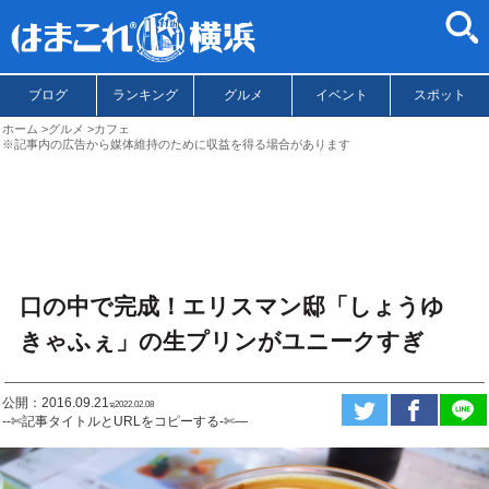
ブログ
ランキング
グルメ
イベント
スポット
ホーム
グルメ
カフェ
※記事内の広告から媒体維持のために収益を得る場合があります
口の中で完成！エリスマン邸「しょうゆ
きゃふぇ」の生プリンがユニークすぎ
公開：2016.09.21
ಇ2022.02.08
--✄記事タイトルとURLをコピーする-✄—