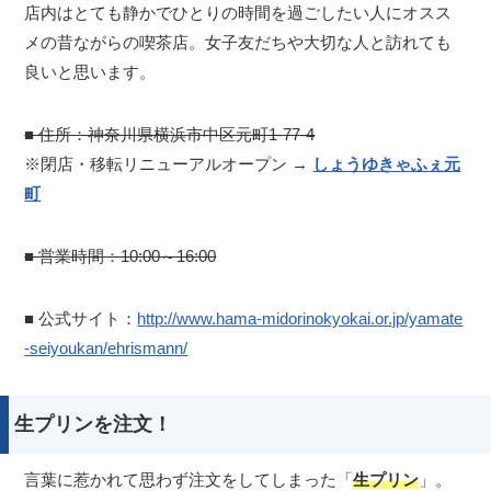
店内はとても静かでひとりの時間を過ごしたい人にオスス
メの昔ながらの喫茶店。女子友だちや大切な人と訪れても
良いと思います。
■ 住所：神奈川県横浜市中区元町1-77-4
※閉店・移転リニューアルオープン →
しょうゆきゃふぇ元
町
■ 営業時間：10:00～16:00
■ 公式サイト：
http://www.hama-midorinokyokai.or.jp/yamate
-seiyoukan/ehrismann/
生プリンを注文！
言葉に惹かれて思わず注文をしてしまった「
生プリン
」。