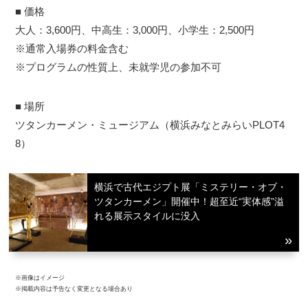
■ 価格
大人：3,600円、中高生：3,000円、小学生：2,500円
※通常入場券の料金含む
※プログラムの性質上、未就学児の参加不可
■ 場所
ツタンカーメン・ミュージアム（横浜みなとみらいPLOT4
8）
横浜で古代エジプト展「ミステリー・オブ・
ツタンカーメン」開催中！超至近“実体感”溢
れる展示スタイルに没入
※画像はイメージ
※掲載内容は予告なく変更となる場合あり