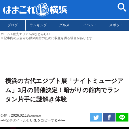
ブログ
ランキング
グルメ
イベント
スポット
ホーム
観光エリア
みなとみらい
※記事内の広告から媒体維持のために収益を得る場合があります
横浜の古代エジプト展「ナイトミュージア
ム」3月の開催決定！暗がりの館内でラン
タン片手に謎解き体験
公開：2026.02.18
ಇ2026.02.20
--✄記事タイトルとURLをコピーする-✄—