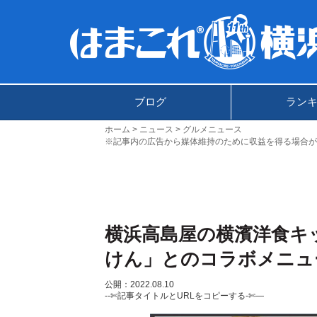
ブログ
ラン
ホーム
ニュース
グルメニュース
※記事内の広告から媒体維持のために収益を得る場合が
横浜高島屋の横濱洋食キ
けん」とのコラボメニュ
公開：2022.08.10
--✄記事タイトルとURLをコピーする-✄—