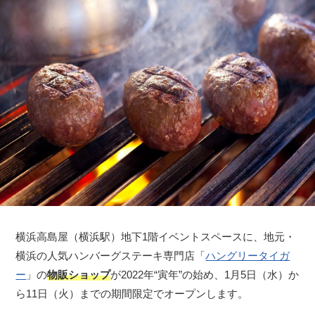
横浜高島屋（横浜駅）地下1階イベントスペースに、地元・
横浜の人気ハンバーグステーキ専門店「
ハングリータイガ
ー
」の
物販ショップ
が2022年“寅年”の始め、1月5日（水）か
ら11日（火）までの期間限定でオープンします。