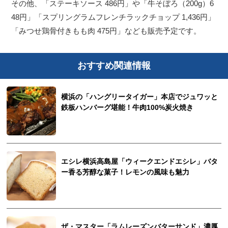
その他、「ステーキソース 486円」や「牛そぼろ（200g）6
48円」「スプリングラムフレンチラックチョップ 1,436円」
「みつせ鶏骨付きもも肉 475円」なども販売予定です。
おすすめ関連情報
横浜の「ハングリータイガー」本店でジュワッと
鉄板ハンバーグ堪能！牛肉100%炭火焼き
エシレ横浜高島屋「ウィークエンドエシレ」バタ
ー香る芳醇な菓子！レモンの風味も魅力
ザ・マスター「ラムレーズンバターサンド」濃厚