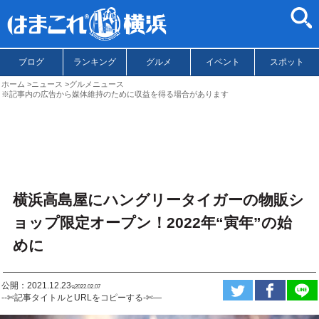
ブログ
ランキング
グルメ
イベント
スポット
ホーム
ニュース
グルメニュース
※記事内の広告から媒体維持のために収益を得る場合があります
横浜高島屋にハングリータイガーの物販シ
ョップ限定オープン！2022年“寅年”の始
めに
公開：2021.12.23
ಇ2022.02.07
--✄記事タイトルとURLをコピーする-✄—