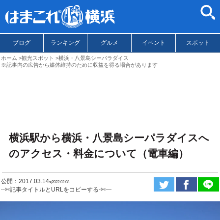
ブログ
ランキング
グルメ
イベント
スポット
ホーム
観光スポット
横浜・八景島シーパラダイス
※記事内の広告から媒体維持のために収益を得る場合があります
横浜駅から横浜・八景島シーパラダイスへ
のアクセス・料金について（電車編）
公開：2017.03.14
ಇ2022.02.08
--✄記事タイトルとURLをコピーする-✄—