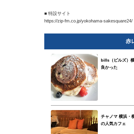
■ 特設サイト
https://zip-fm.co.jp/yokohama-sakesquare24/
赤
bills（ビル
良かった
チャノマ 横浜・
の人気カフェ