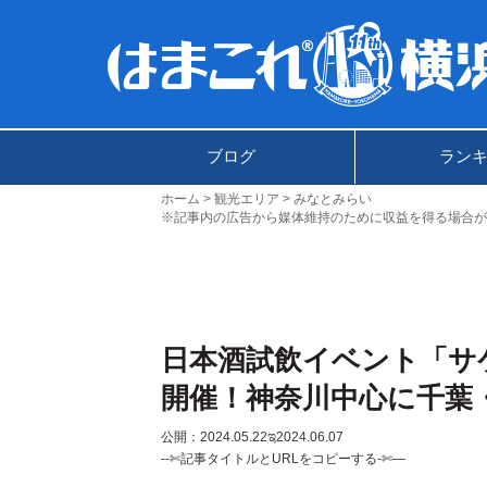
ブログ
ラン
ホーム
観光エリア
みなとみらい
※記事内の広告から媒体維持のために収益を得る場合が
日本酒試飲イベント「サ
開催！神奈川中心に千葉
公開：2024.05.22
ಇ2024.06.07
--✄記事タイトルとURLをコピーする-✄—