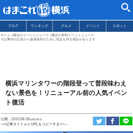
ブログ
ランキング
グルメ
イベント
スポット
ホーム
横浜のイベントニュース
横浜の有料イベントニュース
※記事内の広告から媒体維持のために収益を得る場合があります
横浜マリンタワーの階段登って普段味わえ
ない景色を！リニューアル前の人気イベン
ト復活
公開：2023.06.30
ಇ2023.09.13
--✄記事タイトルとURLをコピーする-✄—