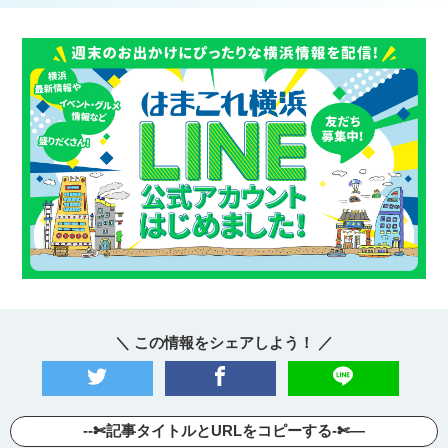
＼ この情報をシェアしよう！ ／
--✄記事タイトルとURLをコピーする-✄—