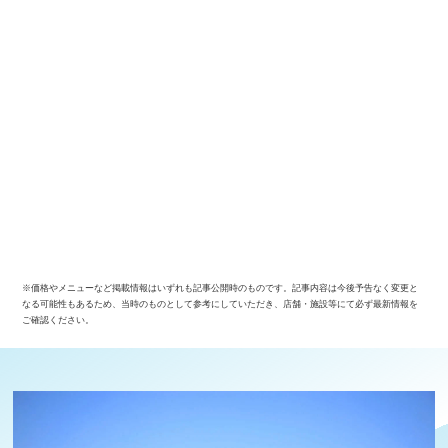
※価格やメニューなど掲載情報はいずれも記事公開時のものです。記事内容は今後予告なく変更と
なる可能性もあるため、当時のものとして参考にしていただき、店舗・施設等にて必ず最新情報を
ご確認ください。