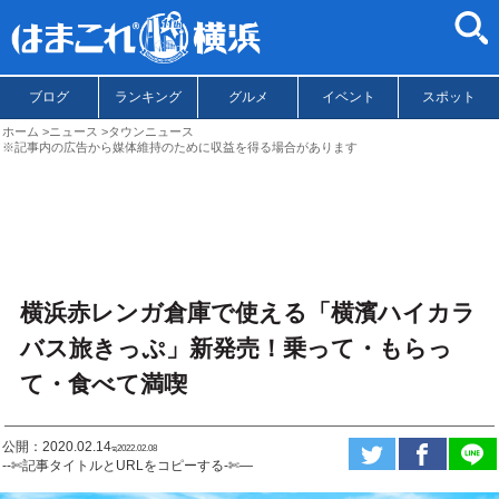
ブログ
ランキング
グルメ
イベント
スポット
ホーム
ニュース
タウンニュース
※記事内の広告から媒体維持のために収益を得る場合があります
横浜赤レンガ倉庫で使える「横濱ハイカラ
バス旅きっぷ」新発売！乗って・もらっ
て・食べて満喫
公開：2020.02.14
ಇ2022.02.08
--✄記事タイトルとURLをコピーする-✄—