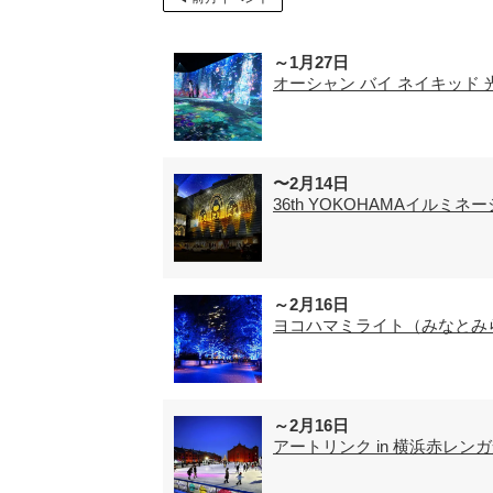
～1月27日
オーシャン バイ ネイキッド
〜2月14日
36th YOKOHAMAイルミネー
～2月16日
ヨコハマミライト（みなとみ
～2月16日
アートリンク in 横浜赤レ