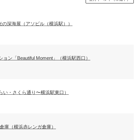
 光の深海展（アソビル（横浜駅））
ション「Beautiful Moment」（横浜駅西口）
らい・さくら通り〜横浜駅東口）
ンガ倉庫（横浜赤レンガ倉庫）