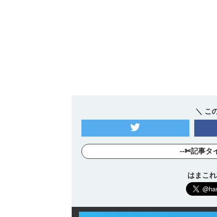
＼ こ
--✄記事タ
はまこれ横