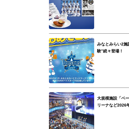
みなとみらい2施
験”続々登場！
大規模施設「ベ
リーナなど202