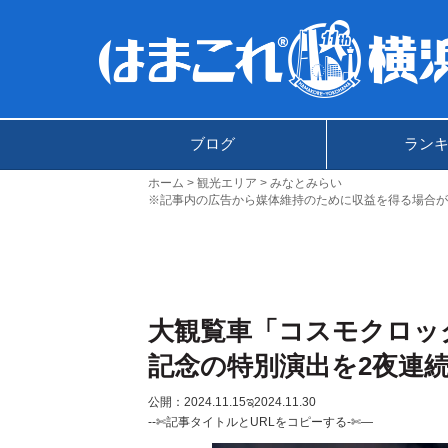
ブログ
ラン
ホーム
観光エリア
みなとみらい
※記事内の広告から媒体維持のために収益を得る場合が
大観覧車「コスモクロック
記念の特別演出を2夜連
公開：2024.11.15
ಇ2024.11.30
--✄記事タイトルとURLをコピーする-✄—