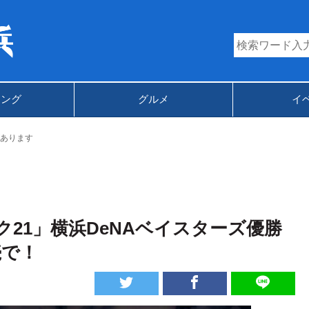
キング
グルメ
イ
あります
21」横浜DeNAベイスターズ優勝
続で！