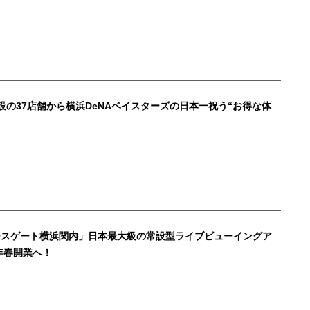
設の37店舗から横浜DeNAベイスターズの日本一祝う“お得な体
ースゲート横浜関内」日本最大級の常設型ライブビューイングア
6年春開業へ！