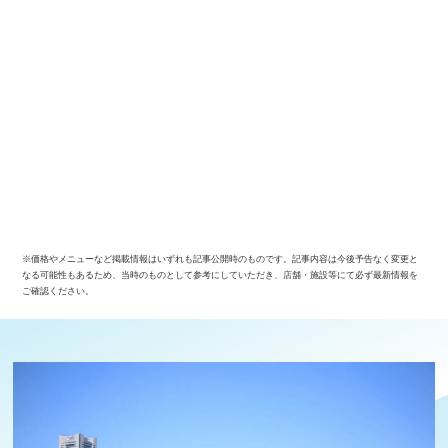
※価格やメニューなど掲載情報はいずれも記事公開時のものです。記事内容は今後予告なく変更と
なる可能性もあるため、当時のものとして参考にしていただき、店舗・施設等にて必ず最新情報を
ご確認ください。