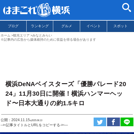
ブログ
ランキング
グルメ
イベント
スポット
ホーム
観光エリア
みなとみらい
※記事内の広告から媒体維持のために収益を得る場合があります
横浜DeNAベイスターズ「優勝パレード20
24」11月30日に開催！横浜ハンマーヘッ
ド〜日本大通りの約1.5キロ
公開：2024.11.15
ಇ2025.08.13
--✄記事タイトルとURLをコピーする-✄—