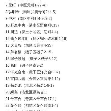
7 元町（中区元町1-77-4）
8 弘明寺（南区弘明寺町244-5）
9 中村（南区中村町4-269-2）
10 野庭中央（港南区野庭町613）
11 川辺（保土ケ谷区川辺町4-4）
12 鶴ケ峰本町（旭区鶴ケ峰本町1-16）
13 大貫谷（旭区若葉台4-35）
14 芦名橋（磯子区磯子2-15）
15 磯子腰越 （磯子区磯子8-12）
16 森町（磯子区森3-2）
17 洋光台南（磯子区洋光台6-37）
18 富岡八幡（金沢区富岡東4-12）
19 菊名池（港北区菊名1-8-1）
20 綱島（港北区綱島台1）
21 千草台（青葉区千草台17-1）
22 茅ケ崎（都筑区茅ケ崎南1-4）