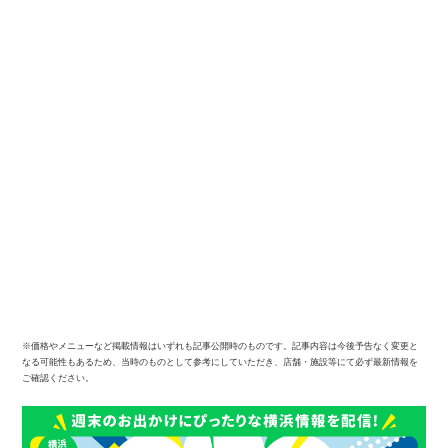
※価格やメニューなど掲載情報はいずれも記事公開時のものです。記事内容は今後予告なく変更と
なる可能性もあるため、当時のものとして参考にしていただき、店舗・施設等にて必ず最新情報を
ご確認ください。