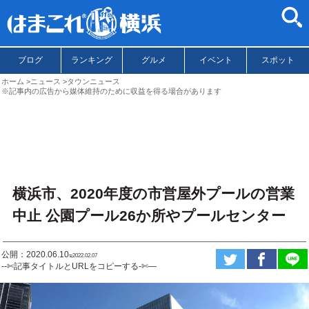
ブログ
ランキング
グルメ
イベント
スポット
ホーム
ニュース
タウンニュース
※記事内の広告から媒体維持のために収益を得る場合があります
横浜市、2020年度の市営屋外プールの営業
中止 公園プール26か所やプールセンター
公開：2020.06.10
ಇ2022.02.07
--✄記事タイトルとURLをコピーする-✄—