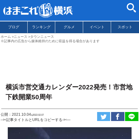
ブログ
ランキング
グルメ
イベント
スポット
ホーム
ニュース
タウンニュース
※記事内の広告から媒体維持のために収益を得る場合があります
横浜市営交通カレンダー2022発売！市営地
下鉄開業50周年
公開：2021.10.04
ಇ2022.02.07
--✄記事タイトルとURLをコピーする-✄—