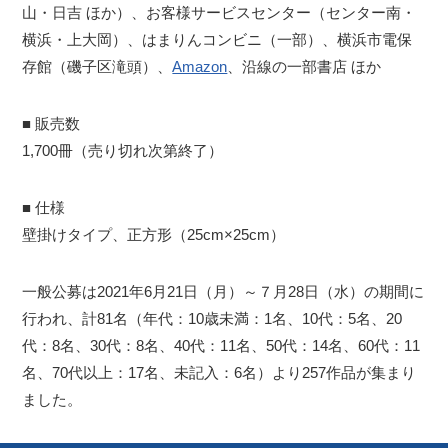
山・日吉 ほか）、お客様サービスセンター（センター南・
横浜・上大岡）、はまりんコンビニ（一部）、横浜市電保
存館（磯子区滝頭）、
Amazon
、沿線の一部書店 ほか
■ 販売数
1,700冊（売り切れ次第終了）
■ 仕様
壁掛けタイプ、正方形（25cm×25cm）
一般公募は2021年6月21日（月）～７月28日（水）の期間に
行われ、計81名（年代：10歳未満：1名、10代：5名、20
代：8名、30代：8名、40代：11名、50代：14名、60代：11
名、70代以上：17名、未記入：6名）より257作品が集まり
ました。