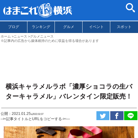
ブログ
ランキング
グルメ
イベント
スポット
ホーム
ニュース
グルメニュース
※記事内の広告から媒体維持のために収益を得る場合があります
横浜キャラメルラボ「濃厚ショコラの生バ
ターキャラメル」バレンタイン限定販売！
公開：2021.01.25
ಇ2022.02.07
--✄記事タイトルとURLをコピーする-✄—