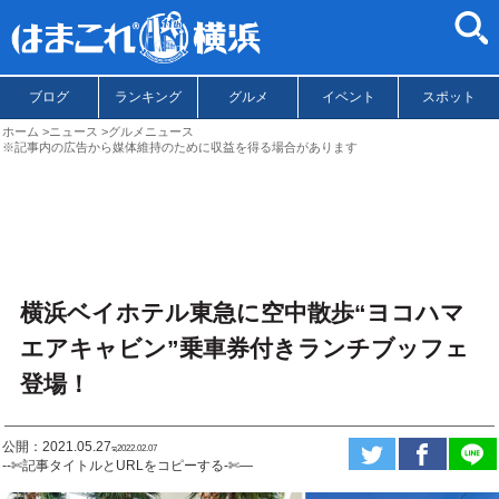
ブログ
ランキング
グルメ
イベント
スポット
ホーム
ニュース
グルメニュース
※記事内の広告から媒体維持のために収益を得る場合があります
横浜ベイホテル東急に空中散歩“ヨコハマ
エアキャビン”乗車券付きランチブッフェ
登場！
公開：2021.05.27
ಇ2022.02.07
--✄記事タイトルとURLをコピーする-✄—