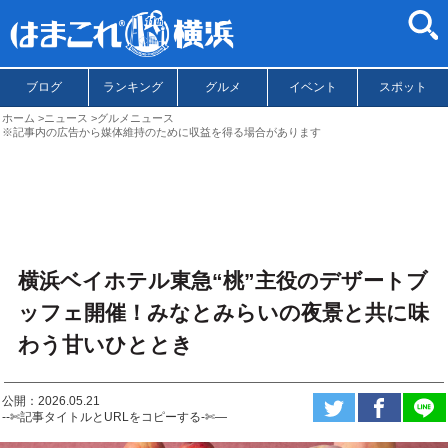
ブログ
ランキング
グルメ
イベント
スポット
ホーム
ニュース
グルメニュース
※記事内の広告から媒体維持のために収益を得る場合があります
横浜ベイホテル東急“桃”主役のデザートブ
ッフェ開催！みなとみらいの夜景と共に味
わう甘いひととき
公開：2026.05.21
--✄記事タイトルとURLをコピーする-✄—