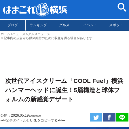
ブログ
ランキング
グルメ
イベント
スポット
ホーム
ニュース
グルメニュース
※記事内の広告から媒体維持のために収益を得る場合があります
次世代アイスクリーム「COOL Fuel」横浜
ハンマーヘッドに誕生！5層構造と球体フ
ォルムの新感覚デザート
公開：2026.05.19
ಇ2026.05.20
--✄記事タイトルとURLをコピーする-✄—