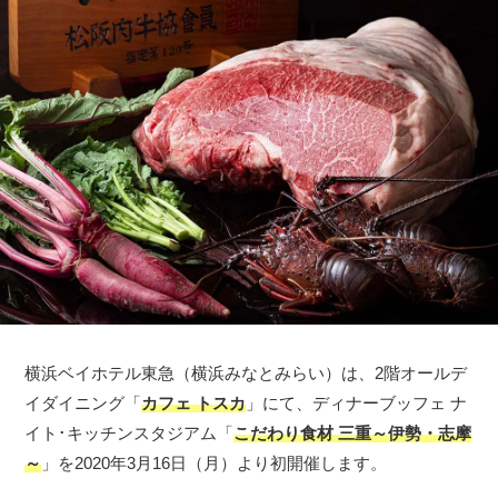
横浜ベイホテル東急（横浜みなとみらい）は、2階オールデ
イダイニング「
カフェ トスカ
」にて、ディナーブッフェ ナ
イト･キッチンスタジアム「
こだわり食材 三重～伊勢・志摩
～
」を2020年3月16日（月）より初開催します。