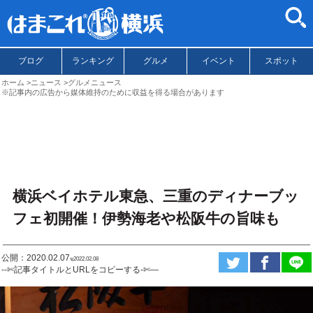
ブログ
ランキング
グルメ
イベント
スポット
ホーム
ニュース
グルメニュース
※記事内の広告から媒体維持のために収益を得る場合があります
横浜ベイホテル東急、三重のディナーブッ
フェ初開催！伊勢海老や松阪牛の旨味も
公開：2020.02.07
ಇ2022.02.08
--✄記事タイトルとURLをコピーする-✄—