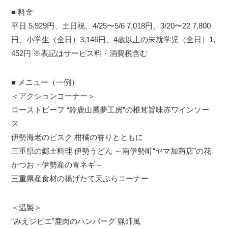
■ 料金
平日 5,929円、土日祝、4/25〜5/6 7,018円、3/20〜22 7,800
円、小学生（全日）3,146円、4歳以上の未就学児（全日）1,
452円 ※表記はサービス料・消費税含む
■ メニュー（一例）
＜アクションコーナー＞
ローストビーフ “鈴鹿山麓夢工房”の椎茸旨味赤ワインソー
ス
伊勢海老のビスク 柑橘の香りとともに
三重県の郷土料理 伊勢うどん ～南伊勢町“ヤマ加商店”の花
かつお・伊勢産の青ネギ～
三重県産食材の揚げたて天ぷらコーナー
＜温製＞
“みえジビエ”鹿肉のハンバーグ 猟師風