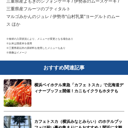
三重県産よもぎのシフォンケーキ / 伊勢茶のムースケーキ /
三重県産フルーツのプティタルト
マルゴみかんのジュレ / 伊勢市“山村乳業”ヨーグルトのムー
ス ほか
※食材の入荷状況により、メニューが変更となる場合あり
※お米は国産米を使用
※三重県産以外の原材料を使用したメニューもあり
※画像はイメージ
おすすめ関連記事
横浜ベイホテル東急「カフェ トスカ」で北海道デ
ィナーブッフェ開催！カニもイクラもホタテも
カフェトスカ（横浜みなとみらい）のホテルブッ
フェは祝い事や集まりにもおすすめ！間近に大観