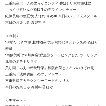
三重県産ポークの柔らかコンフィ 香ばしい味噌風味に
じっくり煮込んだ松阪牛の赤ワインシチュー
紀伊長島の魚匠“海人”おすすめ魚 本日のシェフズスタイル
本日のお楽しみ 温製料理
＜冷製＞
“伊勢ひじき本舗 北村物産”の伊勢ひじきとシラスの めはり
寿司
“南伊勢町ヤマ加商店”鰹生節をトッピングした ガーリック
風味のポテトサラダ
美し国「みえの伝統野菜」松阪赤菜とチキンのみぞれ煮
三重県「浅井農園」のプティトマト
三重県産アカモクとシーフードのマリネ
本日のお楽しみ 冷製料理 ほか
＜デザート＞