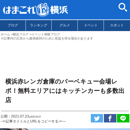
ブログ
ランキング
グルメ
イベント
スポット
ホーム
横浜ブログ
イベント体験ブログ
※記事内の広告から媒体維持のために収益を得る場合があります
横浜赤レンガ倉庫のバーベキュー会場レ
ポ！無料エリアにはキッチンカーも多数出
店
公開：2021.07.23
ಇ2022.02.07
--✄記事タイトルとURLをコピーする-✄—