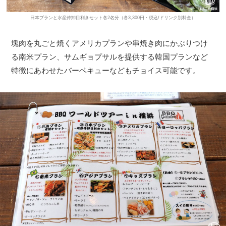
日本プランと水産仲卸目利きセット各2名分（各3,300円・税込/ドリンク別料金）
塊肉を丸ごと焼くアメリカプランや串焼き肉にかぶりつけ
る南米プラン、サムギョプサルを提供する韓国プランなど
特徴にあわせたバーベキューなどもチョイス可能です。