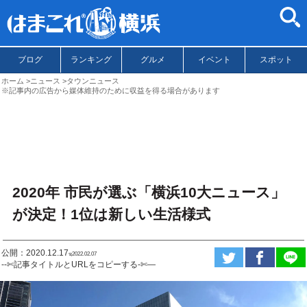
ブログ
ランキング
グルメ
イベント
スポット
ホーム
ニュース
タウンニュース
※記事内の広告から媒体維持のために収益を得る場合があります
2020年 市民が選ぶ「横浜10大ニュース」
が決定！1位は新しい生活様式
公開：2020.12.17
ಇ2022.02.07
--✄記事タイトルとURLをコピーする-✄—