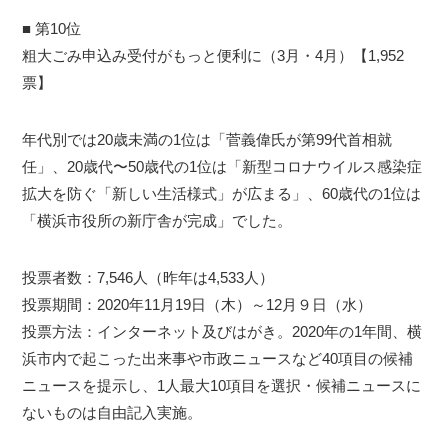
■ 第10位
粗大ごみ申込み受付がもっと便利に（3月・4月）【1,952
票】
年代別では20歳未満の1位は「菅義偉氏が第99代首相就
任」、20歳代〜50歳代の1位は「新型コロナウイルス感染症
拡大を防ぐ「新しい生活様式」が広まる」、60歳代の1位は
「横浜市役所の新庁舎が完成」でした。
投票者数：7,546人（昨年は4,533人）
投票期間：2020年11月19日（木）～12月９日（水）
投票方法：インターネット及びはがき。2020年の1年間、横
浜市内で起こった出来事や市政ニュースなど40項目の候補
ニュースを提示し、1人最大10項目を選択・候補ニュースに
ないものは自由記入実施。