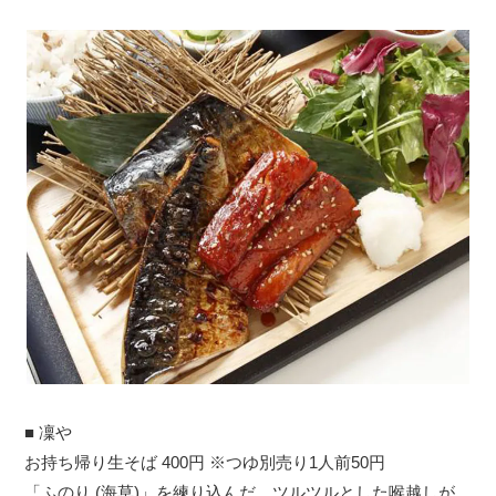
■ 凜や
お持ち帰り生そば 400円 ※つゆ別売り1人前50円
「ふのり (海草)」を練り込んだ、ツルツルとした喉越しが