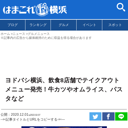
ブログ
ランキング
グルメ
イベント
スポット
ホーム
ニュース
グルメニュース
※記事内の広告から媒体維持のために収益を得る場合があります
ヨドバシ横浜、飲食8店舗でテイクアウト
メニュー発売！牛カツやオムライス、パス
タなど
公開：2020.12.01
ಇ2022.02.07
--✄記事タイトルとURLをコピーする-✄—