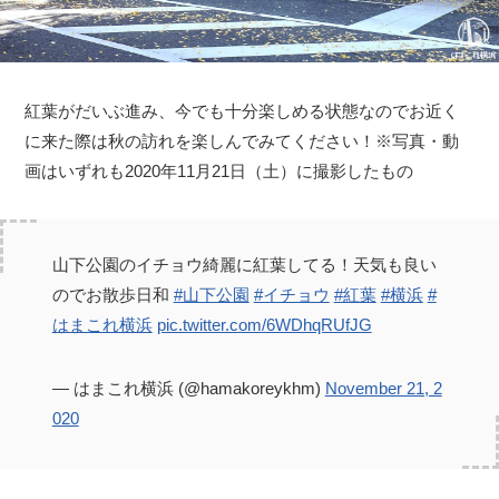
紅葉がだいぶ進み、今でも十分楽しめる状態なのでお近く
に来た際は秋の訪れを楽しんでみてください！※写真・動
画はいずれも2020年11月21日（土）に撮影したもの
山下公園のイチョウ綺麗に紅葉してる！天気も良い
のでお散歩日和
#山下公園
#イチョウ
#紅葉
#横浜
#
はまこれ横浜
pic.twitter.com/6WDhqRUfJG
— はまこれ横浜 (@hamakoreykhm)
November 21, 2
020