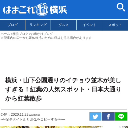
ブログ
ランキング
グルメ
イベント
スポット
ホーム
横浜ブログ
お出かけブログ
※記事内の広告から媒体維持のために収益を得る場合があります
横浜・山下公園通りのイチョウ並木が美し
すぎる！紅葉の人気スポット・日本大通り
から紅葉散歩
公開：2020.11.22
ಇ2023.09.15
--✄記事タイトルとURLをコピーする-✄—