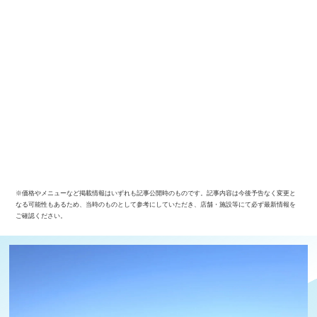
※価格やメニューなど掲載情報はいずれも記事公開時のものです。記事内容は今後予告なく変更と
なる可能性もあるため、当時のものとして参考にしていただき、店舗・施設等にて必ず最新情報を
ご確認ください。