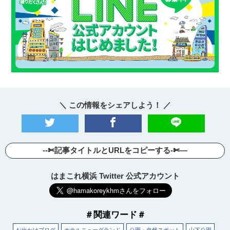
＼ この情報をシェアしよう！ ／
--✄記事タイトルとURLをコピーする-✄—
はまこれ横浜 Twitter 公式アカウント
＃関連ワード＃
お出かけブログ
ホテルニューグランド
公園・自然スポット
山下公園