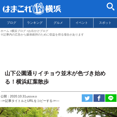
ブログ
ランキング
グルメ
イベント
スポット
ホーム
横浜ブログ
お出かけブログ
※記事内の広告から媒体維持のために収益を得る場合があります
山下公園通りイチョウ並木が色づき始め
る！横浜紅葉散歩
公開：2020.10.31
ಇ2023.09.15
--✄記事タイトルとURLをコピーする-✄—