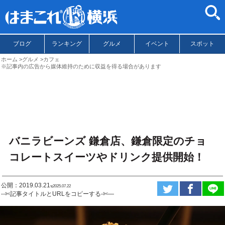
ブログ
ランキング
グルメ
イベント
スポット
ホーム
グルメ
カフェ
※記事内の広告から媒体維持のために収益を得る場合があります
バニラビーンズ 鎌倉店、鎌倉限定のチョ
コレートスイーツやドリンク提供開始！
公開：2019.03.21
ಇ2025.07.22
--✄記事タイトルとURLをコピーする-✄—