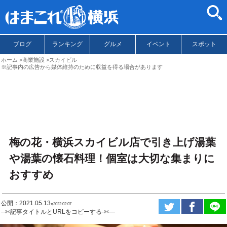
ブログ
ランキング
グルメ
イベント
スポット
ホーム
商業施設
スカイビル
※記事内の広告から媒体維持のために収益を得る場合があります
梅の花・横浜スカイビル店で引き上げ湯葉
や湯葉の懐石料理！個室は大切な集まりに
おすすめ
公開：2021.05.13
ಇ2022.02.07
--✄記事タイトルとURLをコピーする-✄—