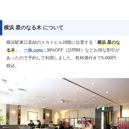
横浜 星のなる木 について
横浜駅東口直結のスカイビル28階に位置する「
横浜 星のな
る木
」。
一休.com
に38%OFF（訪問時）などお得な割引が
あったので予約して利用しました。乾杯酒付きで5,000円・
税込。