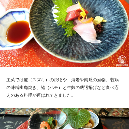
主菜では鱸（スズキ）の焼物や、海老や南瓜の煮物、若鶏
の味噌幽庵焼き、鱧（ハモ）と生麩の磯辺揚げなど食べ応
えのある料理が運ばれてきました。