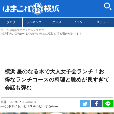
ブログ
ランキング
グルメ
イベント
スポット
ホーム
横浜ブログ
グルメブログ
※記事内の広告から媒体維持のために収益を得る場合があります
横浜 星のなる木で大人女子会ランチ！お
得なランチコースの料理と眺めが良すぎて
会話も弾む
公開：2019.07.30
ಇ2022.02.08
--✄記事タイトルとURLをコピーする-✄—