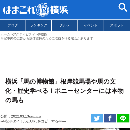
ブログ
ランキング
グルメ
イベント
スポット
ホーム
アクティビティ
博物館
※記事内の広告から媒体維持のために収益を得る場合があります
横浜「馬の博物館」根岸競馬場や馬の文
化・歴史学べる！ポニーセンターには本物
の馬も
公開：2022.03.13
ಇ2022.03.16
--✄記事タイトルとURLをコピーする-✄—