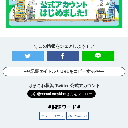
＼ この情報をシェアしよう！ ／
--✄記事タイトルとURLをコピーする-✄—
はまこれ横浜 Twitter 公式アカウント
＃関連ワード＃
タウンニュース
みなとみらい