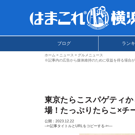
ブログ
ラン
ホーム
ニュース
グルメニュース
※記事内の広告から媒体維持のために収益を得る場合が
東京たらこスパゲティか
場！たっぷりたらこ×チ
公開：2023.12.22
--✄記事タイトルとURLをコピーする-✄—