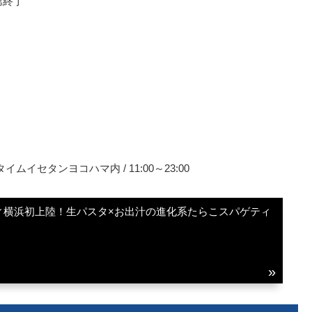
第終了
ムイセタンヨコハマ内 / 11:00～23:00
ィ横浜初上陸！生パスタ×お出汁の進化系たらこスパゲティ