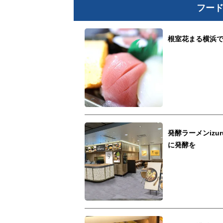
フー
根室花まる横浜
発酵ラーメンiz
に発酵を