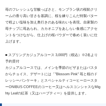
苺のフレッシュな甘酸っぱさと、モンブラン状の桜餡クリ
ームの香り高い甘さを基調に、桜を練りこんだ特製バター
で程よい塩味を加え奥行きのある味わいを表現。自家製の
苺チップに苺あられ、カカオニブをあしらい食感にアクセ
ントをつけながら、仕上げの桜パウダーで春めく装いに仕
上げます。
■ スプリングカジュアルコース 3,000円（税込）※2名より
予約受付
カジュアルコースでは、メインを季節のピザまたはパスタ
からチョイス、デザートには「”Blossom Pink” 苺と桜のド
レッシーパンケーキ」とスペシャルティコーヒーロースタ
ーONIBUS COFFEEのコーヒー又はヘルスコンシャスなMig
hty Leafの紅茶（又はハーブティー）を提供します。