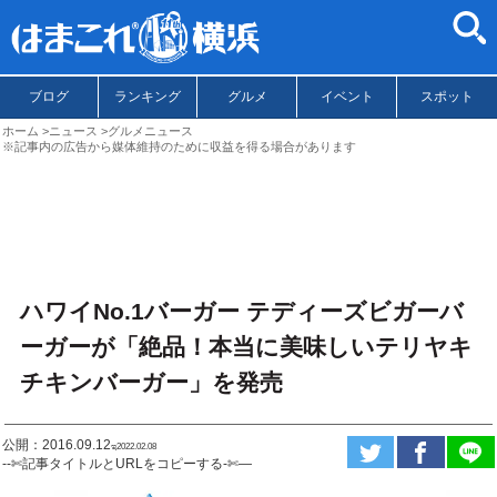
ブログ
ランキング
グルメ
イベント
スポット
ホーム
ニュース
グルメニュース
※記事内の広告から媒体維持のために収益を得る場合があります
ハワイNo.1バーガー テディーズビガーバ
ーガーが「絶品！本当に美味しいテリヤキ
チキンバーガー」を発売
公開：2016.09.12
ಇ2022.02.08
--✄記事タイトルとURLをコピーする-✄—