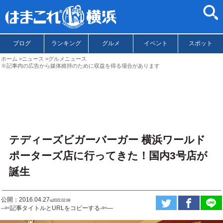
ブログ
ランキング
グルメ
イベント
スポット
ホーム
ニュース
グルメニュース
※記事内の広告から媒体維持のために収益を得る場合があります
テディーズビガーバーガー 横浜ワールド
ポーターズ店に行ってきた！国内3号店が
誕生
公開：2016.04.27
ಇ2022.02.08
--✄記事タイトルとURLをコピーする-✄—