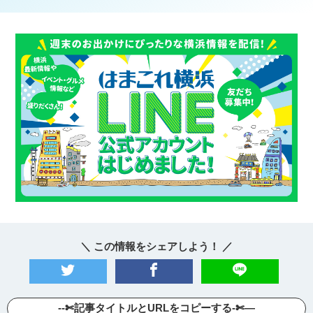
＼ この情報をシェアしよう！ ／
--✄記事タイトルとURLをコピーする-✄—