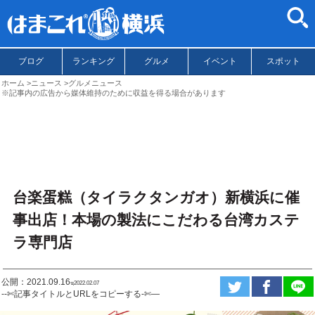
ブログ
ランキング
グルメ
イベント
スポット
ホーム
ニュース
グルメニュース
※記事内の広告から媒体維持のために収益を得る場合があります
台楽蛋糕（タイラクタンガオ）新横浜に催
事出店！本場の製法にこだわる台湾カステ
ラ専門店
公開：2021.09.16
ಇ2022.02.07
--✄記事タイトルとURLをコピーする-✄—