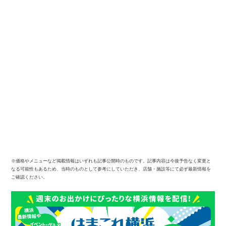
※価格やメニューなど掲載情報はいずれも記事公開時のものです。記事内容は今後予告なく変更と
なる可能性もあるため、当時のものとして参考にしていただき、店舗・施設等にて必ず最新情報を
ご確認ください。