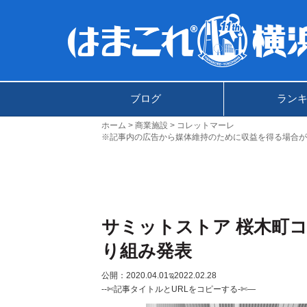
ブログ
ラン
ホーム
商業施設
コレットマーレ
※記事内の広告から媒体維持のために収益を得る場合が
サミットストア 桜木町
り組み発表
公開：2020.04.01
ಇ2022.02.28
--✄記事タイトルとURLをコピーする-✄—