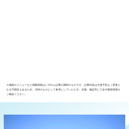
※価格やメニューなど掲載情報はいずれも記事公開時のものです。記事内容は今後予告なく変更と
なる可能性もあるため、当時のものとして参考にしていただき、店舗・施設等にて必ず最新情報を
ご確認ください。