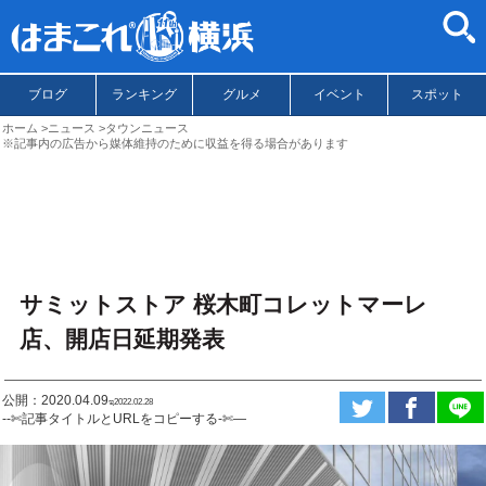
ブログ
ランキング
グルメ
イベント
スポット
ホーム
ニュース
タウンニュース
※記事内の広告から媒体維持のために収益を得る場合があります
サミットストア 桜木町コレットマーレ
店、開店日延期発表
公開：2020.04.09
ಇ2022.02.28
--✄記事タイトルとURLをコピーする-✄—