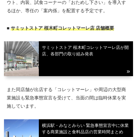
ウト、内装、試食コーナーの「おためし下さい」を導入す
るほか、専任の「案内係」を配置する予定です。
■
サミットストア 桜木町コレットマーレ店 店舗概要
サミットストア 桜木町コレットマーレ店が開
店、各部門の取り組み発表
また同店舗が出店する「コレットマーレ」や周辺の大型商
業施設も緊急事態宣言を受けて、当面の間は臨時休業を実
施しています。
横浜駅・みなとみらい 緊急事態宣言中に休業
する商業施設と食料品店の営業時間まとめ