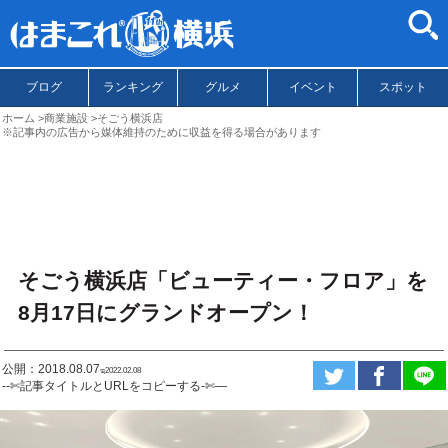
ブログ
ランキング
グルメ
イベント
スポット
ホーム
商業施設
そごう横浜店
※記事内の広告から媒体維持のために収益を得る場合があります
そごう横浜店「ビューティー・フロア」を
8月17日にグランドオープン！
公開：2018.08.07
ಇ2022.02.08
--✄記事タイトルとURLをコピーする-✄—