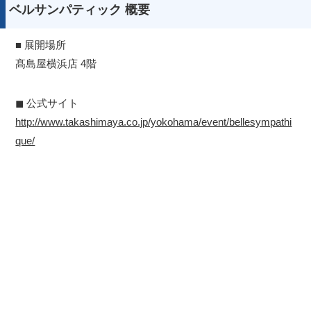
ベルサンパティック 概要
■ 展開場所
髙島屋横浜店 4階
◼︎ 公式サイト
http://www.takashimaya.co.jp/yokohama/event/bellesympathi
que/