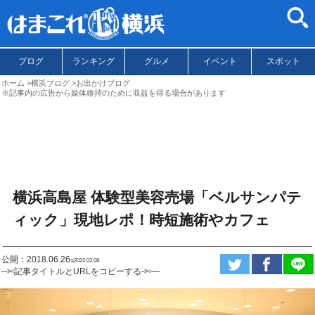
ブログ
ランキング
グルメ
イベント
スポット
ホーム
横浜ブログ
お出かけブログ
※記事内の広告から媒体維持のために収益を得る場合があります
横浜高島屋 体験型美容売場「ベルサンパテ
ィック」現地レポ！時短施術やカフェ
公開：2018.06.26
ಇ2022.02.08
--✄記事タイトルとURLをコピーする-✄—