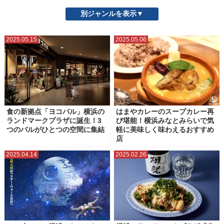
ザ ヨコハマ フロント
シァル（CIAL）横浜
スカイビル
そごう横浜店
別ジャンルを表示▼
ニュウマン横浜
フード アンド タイム イセタン ヨコハマ
2025.05.15
2025.05.06
ベースゲート横浜関内
マークイズみなとみらい
マリンアンドウォークヨコハマ
ラクシスフロント（横浜市役所）
ららぽーと横浜
ランドマークプラザ
ルミネ横浜
三井アウトレットパーク横浜ベイサイド
星天クレイ
横浜グランゲート
食の新拠点「ヨコバル」横浜の
はまやカレーのスープカレー再
ランドマークプラザに誕生！3
び堪能！横浜みなとみらいで気
横浜ジョイナス
横浜シンフォステージ
横浜ティンバーワーフ
つのバルがひとつの空間に集結
軽に美味しく味わえるおすすめ
店
横浜ビブレ
横浜ベイクォーター
横浜ポルタ
横浜モアーズ
2025.04.14
2025.02.26
横浜ワールドポーターズ
横浜高島屋
ベーカリースクエア（横浜高島屋）
横濱ゲートタワー