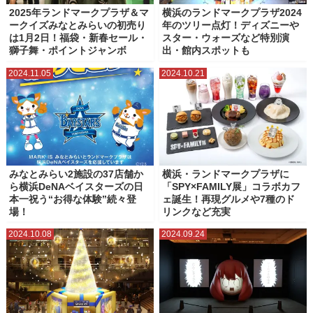
2025年ランドマークプラザ＆マ
横浜のランドマークプラザ2024
ークイズみなとみらいの初売り
年のツリー点灯！ディズニーや
は1月2日！福袋・新春セール・
スター・ウォーズなど特別演
獅子舞・ポイントジャンボ
出・館内スポットも
2024.11.05
2024.10.21
みなとみらい2施設の37店舗か
横浜・ランドマークプラザに
ら横浜DeNAベイスターズの日
「SPY×FAMILY展」コラボカフ
本一祝う“お得な体験”続々登
ェ誕生！再現グルメや7種のド
場！
リンクなど充実
2024.10.08
2024.09.24