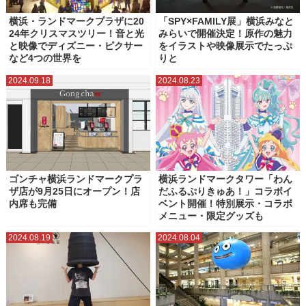
横浜・ランドマークプラザに20
「SPY×FAMILY展」横浜みなと
24年クリスマスツリー！音と光
みらいで開催決定！原作の魅力
と映像でディズニー・ピクサー
をイラストや映像展示でたっぷ
など4つの世界を
りと
2024.09.18
2024.08.23
ゴンチャ横浜ランドマークプラ
横浜ランドマークタワー「わん
ザ店が9月25日にオープン！店
だふるぷりきゅあ！」コラボイ
内席も完備
ベント開催！特別展示・コラボ
メニュー・限定グッズも
2024.08.19
2024.08.04