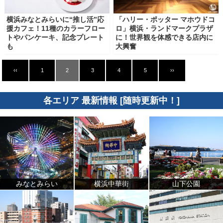
横浜みなとみらいに“推し活”応
「ハリー・ポッター マホウドコ
援カフェ！11種のカラーフロー
ロ」横浜・ランドマークプラザ
トやパンケーキ、記念プレート
に！世界観を体感できる店内に
も
大興奮
‹‹
1
2
3
4
5
››
各エリア 最新情報 [随時更新中！]
みなとみらい
横浜中華街
山下公園