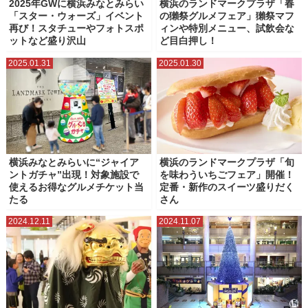
2025年GWに横浜みなとみらい
横浜のランドマークプラザ「春
「スター・ウォーズ」イベント
の獺祭グルメフェア」獺祭マフ
再び！スタチューやフォトスポ
ィンや特別メニュー、試飲会な
ットなど盛り沢山
ど目白押し！
2025.01.31
2025.01.30
横浜みなとみらいに“ジャイア
横浜のランドマークプラザ「旬
ントガチャ”出現！対象施設で
を味わういちごフェア」開催！
使えるお得なグルメチケット当
定番・新作のスイーツ盛りだく
たる
さん
2024.12.11
2024.11.07