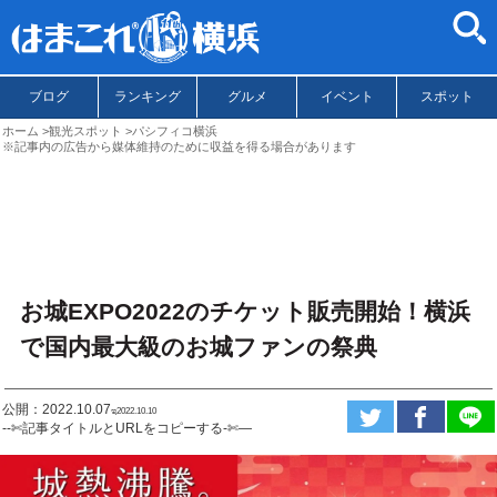
ブログ
ランキング
グルメ
イベント
スポット
ホーム
観光スポット
パシフィコ横浜
※記事内の広告から媒体維持のために収益を得る場合があります
お城EXPO2022のチケット販売開始！横浜
で国内最大級のお城ファンの祭典
公開：2022.10.07
ಇ2022.10.10
--✄記事タイトルとURLをコピーする-✄—