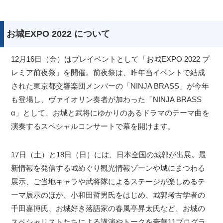
お城EXPO 2022 について
12月16日（金）はプレイベントとして「お城EXPO 2022 プ
レミア前夜祭」を開催。前夜祭は、昨年当イベントで結成
された東京都交響楽団メンバーの「NINJA BRASS」が今年
も登場し、ヴァイオリン奏者が加わった「NINJA BRASS
α」として、お城と武将にゆかりのあるドラマのテーマ曲を
演奏するスペシャルコンサートで幕を開けます。
17日（土）と18日（日）には、日本全国の城郭が出展。最
新情報を発信する城めぐり観光情報ゾーンや城にまつわる
展示、ご当地キャラや武将隊によるステージが楽しめるテ
ーマ展示のほか、小和田哲男氏をはじめ、城郭考古学者の
千田嘉博氏、お城好き落語家の春風亭昇太氏など、お城の
スペシャリストたちによる講演やトークを豪華11プログラ