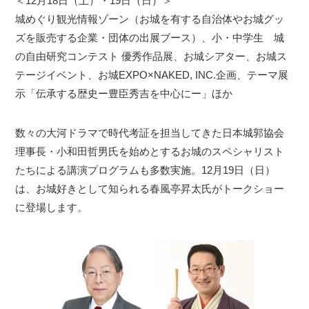
＜12月18日（土）・19日（日）＞
城めぐり観光情報ゾーン（お城を有する自治体やお城グッ
ズを販売する企業・団体の出展ブース）、小・中学生 城
の自由研究コンテスト 優秀作品展、お城シアター、お城ス
テージイベント、お城EXPO×NAKED, INC.企画、テーマ展
示「伝承する歴史ー豊臣秀吉を中心にー」ほか
数々の大河ドラマで時代考証を担当してきた日本城郭協会
理事長・小和田哲男氏を始めとするお城のスペシャリスト
たちによる講演プログラムも多数実施。12月19日（日）
は、お城好きとして知られる春風亭昇太氏がトークショー
に登場します。