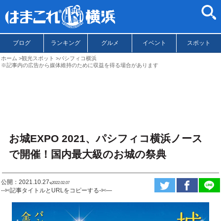
ブログ
ランキング
グルメ
イベント
スポット
ホーム
観光スポット
パシフィコ横浜
※記事内の広告から媒体維持のために収益を得る場合があります
お城EXPO 2021、パシフィコ横浜ノース
で開催！国内最大級のお城の祭典
公開：2021.10.27
ಇ2022.02.07
--✄記事タイトルとURLをコピーする-✄—