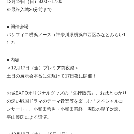
12月19日（日）9:00～17:00
※最終入城30分前まで
■ 開催会場
パシフィコ横浜ノース（神奈川県横浜市西区みなとみらい1-
1-2）
■ 内容
＜12月17日（金）プレミア前夜祭＞
土日の展示会本番に先駆けて17日夜に開催！
お城EXPOオリジナルグッズの「先行販売」、お城とゆかり
の深い戦国ドラマのテーマ音楽等を楽しむ「スペシャルコ
ンサート」、小和田哲男・小和田泰経 両氏の親子対談、
平山優氏による講演。