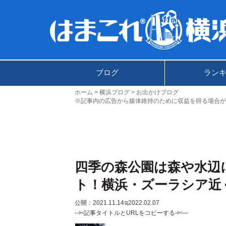
ブログ
ラン
ホーム
横浜ブログ
お出かけブログ
※記事内の広告から媒体維持のために収益を得る場合が
四季の森公園は森や水辺
ト！横浜・ズーラシア近
公開：2021.11.14
ಇ2022.02.07
--✄記事タイトルとURLをコピーする-✄—