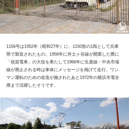
1156号は1952年（昭和27年）に、1150形の1両として兵庫
県で製造されたもの。1956年に井土ヶ谷線が開業した際に
「祝賀電車」の大役を果たして1966年に生麦線・中央市場
線が廃止される時は車体にメッセージを掲げて走行。ワン
マン運転のための改造が施されたあと1972年の横浜市電全
廃まで活躍したそうです。