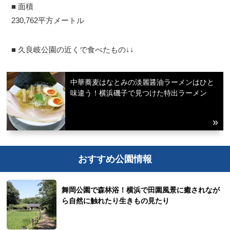
■ 面積
サイトについて
230,762平方メートル
■ 久良岐公園の近くで食べたもの↓↓
中華蕎麦はなとみの淡麗醤油ラーメンはひと
味違う！横浜磯子で見つけた特出ラーメン
おすすめ公園情報
舞岡公園で森林浴！横浜で田園風景に癒されなが
ら自然に触れたり生きもの見たり