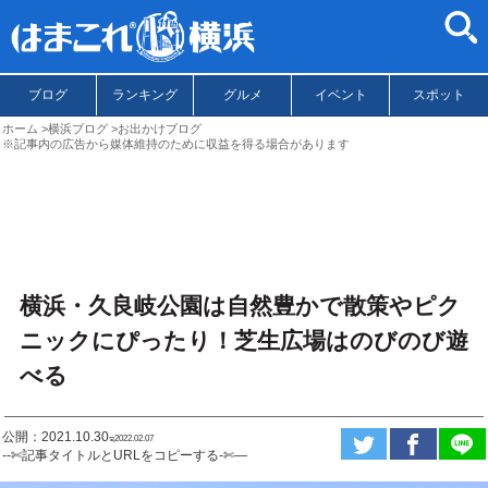
ブログ
ランキング
グルメ
イベント
スポット
ホーム
横浜ブログ
お出かけブログ
※記事内の広告から媒体維持のために収益を得る場合があります
横浜・久良岐公園は自然豊かで散策やピク
ニックにぴったり！芝生広場はのびのび遊
べる
公開：2021.10.30
ಇ2022.02.07
--✄記事タイトルとURLをコピーする-✄—