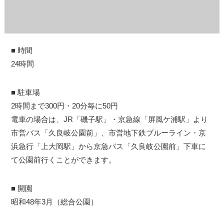
■ 時間
24時間
■ 駐車場
2時間まで300円・20分毎に50円
電車の場合は、JR「磯子駅」・京急線「屏風ケ浦駅」より
市営バス「久良岐公園前」、市営地下鉄ブルーライン・京
観光ガイド
浜急行「上大岡駅」から京急バス「久良岐公園前」下車に
て公園前行くことができます。
ランキング
■ 開園
昭和48年3月（総合公園）
ブログ記事