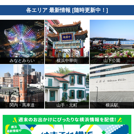
各エリア 最新情報 [随時更新中！]
みなとみらい
横浜中華街
山下公園
関内・馬車道
山手・元町
横浜駅