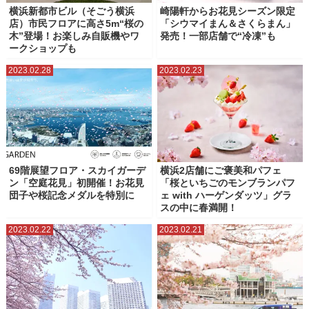
横浜新都市ビル（そごう横浜
崎陽軒からお花見シーズン限定
店）市民フロアに高さ5m“桜の
「シウマイまん＆さくらまん」
木”登場！お楽しみ自販機やワ
発売！一部店舗で“冷凍”も
ークショップも
2023.02.28
2023.02.23
69階展望フロア・スカイガーデ
横浜2店舗にご褒美和パフェ
ン「空庭花見」初開催！お花見
「桜といちごのモンブランパフ
団子や桜記念メダルを特別に
ェ with ハーゲンダッツ」グラ
スの中に春満開！
2023.02.22
2023.02.21