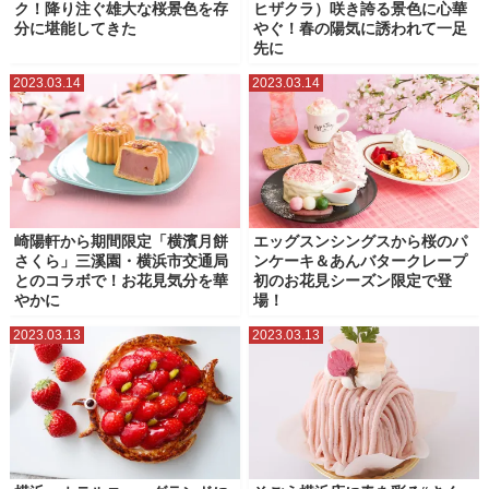
ク！降り注ぐ雄大な桜景色を存
ヒザクラ）咲き誇る景色に心華
分に堪能してきた
やぐ！春の陽気に誘われて一足
先に
2023.03.14
2023.03.14
崎陽軒から期間限定「横濱月餅
エッグスンシングスから桜のパ
さくら」三溪園・横浜市交通局
ンケーキ＆あんバタークレープ
とのコラボで！お花見気分を華
初のお花見シーズン限定で登
やかに
場！
2023.03.13
2023.03.13