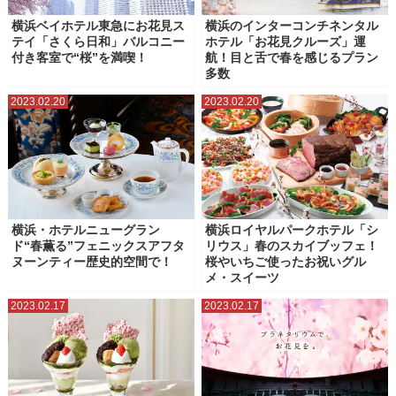
横浜ベイホテル東急にお花見ス
横浜のインターコンチネンタル
テイ「さくら日和」バルコニー
ホテル「お花見クルーズ」運
付き客室で“桜”を満喫！
航！目と舌で春を感じるプラン
多数
2023.02.20
2023.02.20
横浜・ホテルニューグラン
横浜ロイヤルパークホテル「シ
ド“春薫る”フェニックスアフタ
リウス」春のスカイブッフェ！
ヌーンティー歴史的空間で！
桜やいちご使ったお祝いグル
メ・スイーツ
2023.02.17
2023.02.17