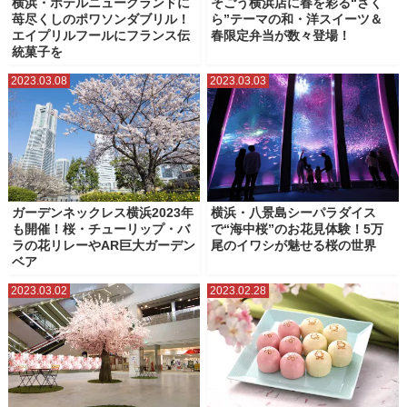
横浜・ホテルニューグランドに
そごう横浜店に春を彩る“さく
苺尽くしのポワソンダブリル！
ら”テーマの和・洋スイーツ＆
エイプリルフールにフランス伝
春限定弁当が数々登場！
統菓子を
2023.03.08
2023.03.03
ガーデンネックレス横浜2023年
横浜・八景島シーパラダイス
も開催！桜・チューリップ・バ
で“海中桜”のお花見体験！5万
ラの花リレーやAR巨大ガーデン
尾のイワシが魅せる桜の世界
ベア
2023.03.02
2023.02.28