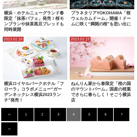
横浜・ホテルニューグランド春
プラネタリアYOKOHAMA「桜
限定「抹茶パフェ」発売！桜モ
ウェルカムドーム」開催！ドー
ンブランや抹茶黒豆ブレッドも
ムに咲く“満開の桜”を思い出に
同時展開
2023.02.16
2023.02.15
横浜ロイヤルパークホテル「フ
ねんりん家から春限定「桜の国
ローラ」コラボメニュー“ガー
のマウントバーム」国産の桜葉
デンネックレス横浜2023ラン
でさらに春らしく！そごう横浜
チ”発売！
店
‹‹
1
2
3
4
5
6
7
››